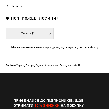
Легінси
ЖІНОЧІ РОЖЕВІ ЛОСИНИ
0
Фільтри
(1)
Ми не можемо знайти продукти, що відповідають вибору
Легінси:
Харків
,
Дніпро
,
Одеса
,
Запоріжжя
,
Львів
,
Кривий Ріг
ПРИЄДНАЙСЯ ДО ПІДПИСНИКІВ, ЩОБ
ОТРИМАТИ
10% ЗНИЖКИ
НА ПОКУПКУ