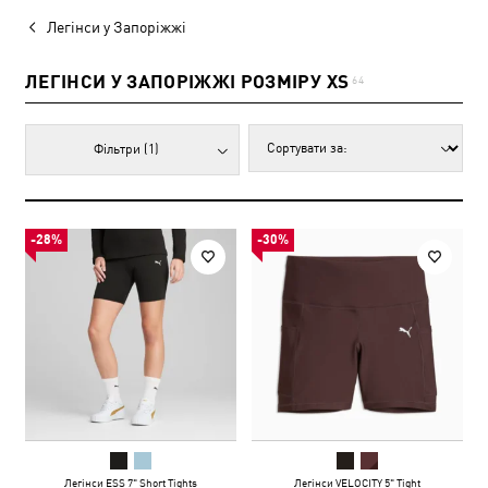
Легінси у Запоріжжі
ЛЕГІНСИ У ЗАПОРІЖЖІ РОЗМІРУ XS
64
Фільтри
(1)
-28%
-30%
Легінси ESS 7" Short Tights
Легінси VELOCITY 5" Tight