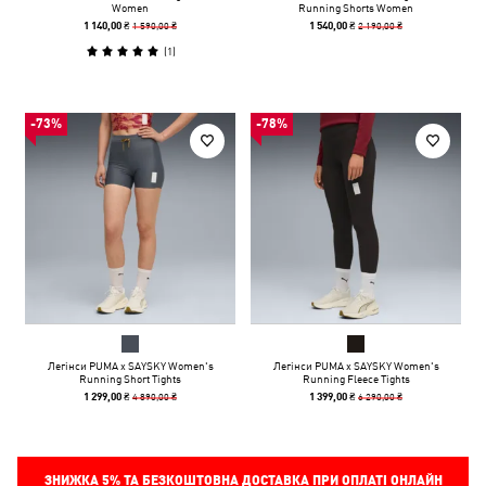
Women
Running Shorts Women
1 590,00 ₴
2 190,00 ₴
1 140,00 ₴
1 540,00 ₴
(
1
)
-73%
-78%
Легінси PUMA x SAYSKY Women's
Легінси PUMA x SAYSKY Women's
Running Short Tights
Running Fleece Tights
4 890,00 ₴
6 290,00 ₴
1 299,00 ₴
1 399,00 ₴
ЗНИЖКА
5%
ТА БЕЗКОШТОВНА ДОСТАВКА ПРИ ОПЛАТІ ОНЛАЙН