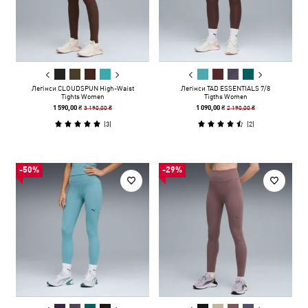
Легінси CLOUDSPUN High-Waist
Легінси TAD ESSENTIALS 7/8
Tights Women
Tigths Women
3 190,00 ₴
2 190,00 ₴
1 590,00 ₴
1 090,00 ₴
(
3
)
(
2
)
-50%
-29%