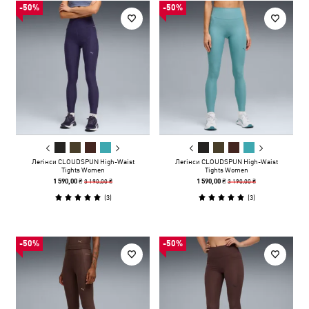
-50%
-50%
Легінси CLOUDSPUN High-Waist
Легінси CLOUDSPUN High-Waist
Tights Women
Tights Women
3 190,00 ₴
3 190,00 ₴
1 590,00 ₴
1 590,00 ₴
(
3
)
(
3
)
-50%
-50%