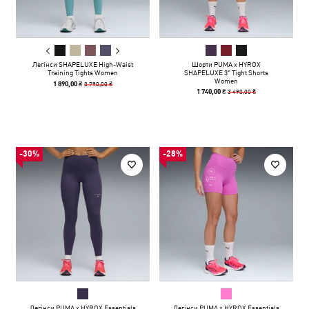
Легінси SHAPELUXE High-Waist
Шорти PUMA x HYROX
Training Tights Women
SHAPELUXE 3" Tight Shorts
Women
3 790,00 ₴
1 890,00 ₴
3 490,00 ₴
1 740,00 ₴
-30%
-28%
Легінси PUMA x HYROX Essentials
Легінси PUMA x HYROX Essentials