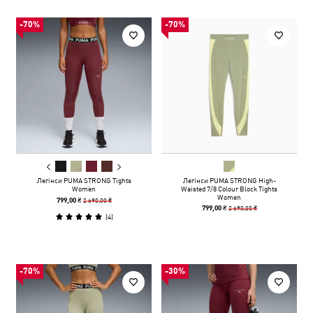
-70%
-70%
Легінси PUMA STRONG Tights
Легінси PUMA STRONG High-
Women
Waisted 7/8 Colour Block Tights
Women
2 690,00 ₴
799,00 ₴
2 690,00 ₴
799,00 ₴
(
4
)
-70%
-30%