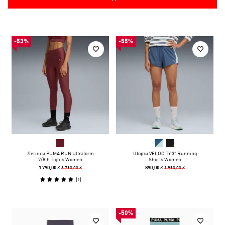
-53%
-55%
Легінси PUMA RUN Ultraform
Шорти VELOCITY 3" Running
7/8th Tights Women
Shorts Women
3 790,00 ₴
1 990,00 ₴
1 790,00 ₴
890,00 ₴
(
1
)
-50%