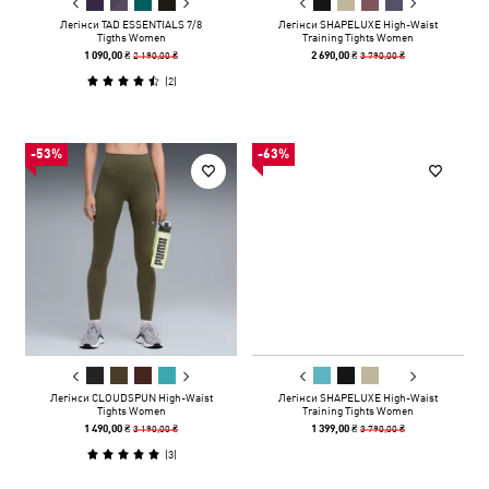
Легінси TAD ESSENTIALS 7/8
Легінси SHAPELUXE High-Waist
Tigths Women
Training Tights Women
2 190,00 ₴
3 790,00 ₴
1 090,00 ₴
2 690,00 ₴
(
2
)
-53%
-63%
Легінси CLOUDSPUN High-Waist
Легінси SHAPELUXE High-Waist
Tights Women
Training Tights Women
3 190,00 ₴
3 790,00 ₴
1 490,00 ₴
1 399,00 ₴
(
3
)