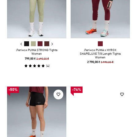
Легінси PUMA STRONG Tights
Легінси PUMA x HYROX
Women
SHAPELUXE 7/8 Length Tights
Women
2 690,00 ₴
799,00 ₴
3 990,00 ₴
2 790,00 ₴
(
4
)
-50%
-74%