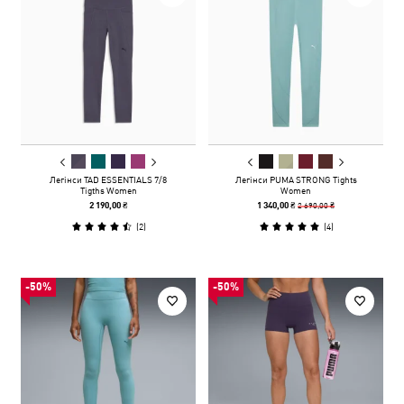
Легінси TAD ESSENTIALS 7/8
Легінси PUMA STRONG Tights
Tigths Women
Women
2 690,00 ₴
2 190,00 ₴
1 340,00 ₴
(
2
)
(
4
)
-50%
-50%