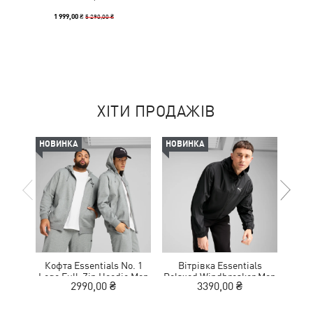
5 290,00 ₴
1 999,00 ₴
ХІТИ ПРОДАЖІВ
НОВИНКА
НОВИНКА
НОВ
Кофта Essentials No. 1
Вітрівка Essentials
Коф
Logo Full-Zip Hoodie Men
Relaxed Windbreaker Men
Logo
2990,00 ₴
3390,00 ₴