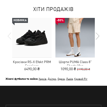
ХІТИ ПРОДАЖІВ
НОВИНКА
-50%
-49%
Кросівки RS-X Efekt PRM
Шорти PUMA Class 8"
Sneakers
Shorts Men
Wo
6490,00 ₴
1090,00 ₴
8
2190,00 ₴
Жіночі футболки та майки:
Харків
,
Дніпро
,
Одеса
,
Львів
,
Кривий Ріг