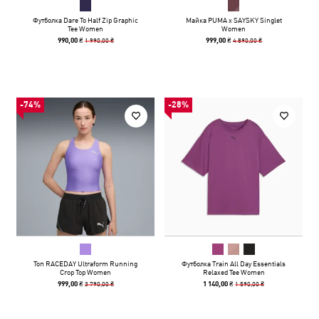
Футболка Dare To Half Zip Graphic
Майка PUMA x SAYSKY Singlet
Tee Women
Women
1 990,00 ₴
4 890,00 ₴
990,00 ₴
999,00 ₴
-74%
-28%
Топ RACEDAY Ultraform Running
Футболка Train All Day Essentials
Crop Top Women
Relaxed Tee Women
3 790,00 ₴
1 590,00 ₴
999,00 ₴
1 140,00 ₴