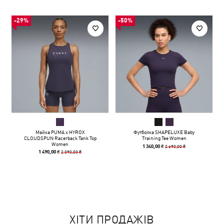
-29%
-50%
Майка PUMA x HYROX
Футболка SHAPELUXE Baby
CLOUDSPUN Racerback Tank Top
Training Tee Women
Women
2 690,00 ₴
1 340,00 ₴
2 090,00 ₴
1 490,00 ₴
ХІТИ ПРОДАЖІВ