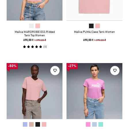
Майка WARDROBE ESS Ribbed
Майка PUMA Class Tank Women
Tank Top Women
1 390,00 ₴
1 390,00 ₴
690,00 ₴
690,00 ₴
(
1
)
-50%
-27%