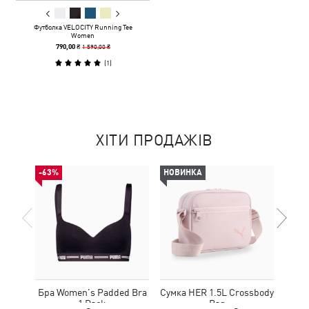
Футболка VELOCITY Running Tee
Women
1 590,00 ₴
790,00 ₴
(
1
)
ХІТИ ПРОДАЖІВ
-63%
НОВИНКА
НОВ
Бра Women's Padded Bra
Сумка HER 1.5L Crossbody
Кед
1 Pack
Bag
Sue