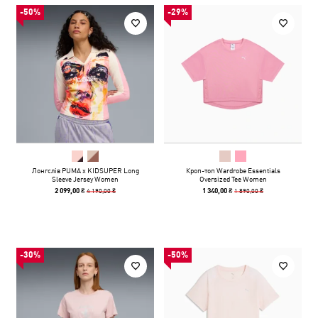
-50%
-29%
Лонгслів PUMA x KIDSUPER Long
Кроп-топ Wardrobe Essentials
Sleeve Jersey Women
Oversized Tee Women
4 190,00 ₴
1 890,00 ₴
2 099,00 ₴
1 340,00 ₴
-30%
-50%