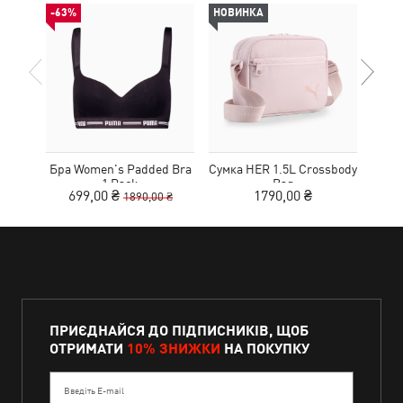
-63%
НОВИНКА
НОВ
Бра Women's Padded Bra
Сумка HER 1.5L Crossbody
Кед
1 Pack
Bag
699,00 ₴
1790,00 ₴
1890,00 ₴
ПРИЄДНАЙСЯ ДО ПІДПИСНИКІВ, ЩОБ
ОТРИМАТИ
10% ЗНИЖКИ
НА ПОКУПКУ
Введіть E-mail