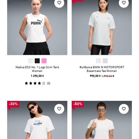
Майка ESS No. 1 Logo Slim Tank
Футболка BMW M MOTORSPORT
Women
Essentials Tee Women
1 990,00 ₴
1 290,00 ₴
990,00 ₴
(
3
)
-30%
-50%