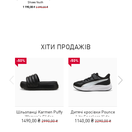
Shoes Youth
2 390,00 ₴
1 190,00 ₴
ХІТИ ПРОДАЖІВ
-50%
-50%
-50%
Шльопанці Karmen Puffy
Дитячі кросівки Pounce
Дитя
Women's Slides
Lite Sneakers Kids
L
1490,00 ₴
1140,00 ₴
1
2990,00 ₴
2290,00 ₴