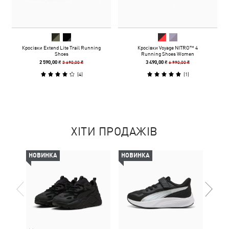
Кросівки Extend Lite Trail Running
Кросівки Voyage NITRO™ 4
Shoes
Running Shoes Women
3 690,00 ₴
6 990,00 ₴
2 590,00 ₴
3 490,00 ₴
(
4
)
(
1
)
ХІТИ ПРОДАЖІВ
НОВИНКА
НОВИНКА
НОВ