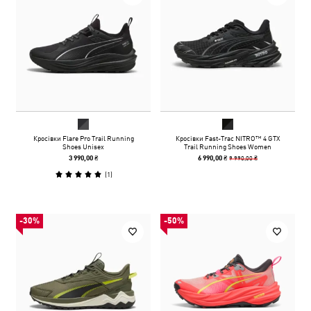
Кросівки Flare Pro Trail Running
Кросівки Fast-Trac NITRO™ 4 GTX
Shoes Unisex
Trail Running Shoes Women
9 990,00 ₴
3 990,00 ₴
6 990,00 ₴
(
1
)
-30%
-50%