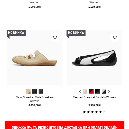
Women
Women
4 490,00 ₴
4 490,00 ₴
НОВИНКА
НОВИНКА
Мюлі Speedcat Mule Sneakers
Сандалі Speedcat Sandals Women
Women
4 490,00 ₴
3 990,00 ₴
(
1
)
ЗНИЖКА
5%
ТА БЕЗКОШТОВНА ДОСТАВКА ПРИ ОПЛАТІ ОНЛАЙН