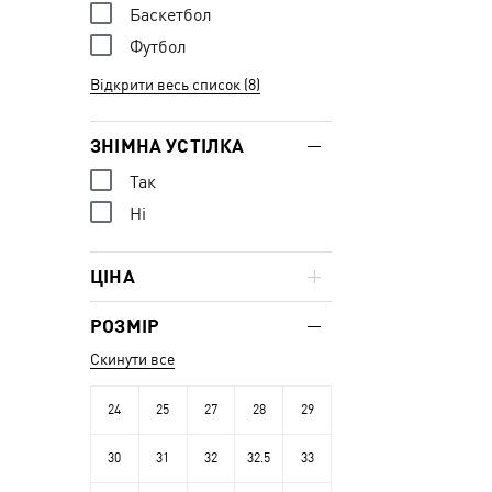
Баскетбол
Футбол
Відкрити весь список (8)
ЗНІМНА УСТІЛКА
Так
Ні
ЦІНА
РОЗМІР
Скинути все
24
25
27
28
29
30
31
32
32.5
33