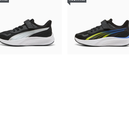
Дитячі кросівки Pounce Lite
Дитячі кросівки Pounce Lit
Sneakers Kids
Sneakers Kids
2390,00 ₴
2390,00 ₴
в
,
Кривий Ріг