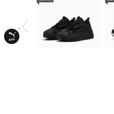
Кросівки RS-X Efekt PRM Sneakers
6490,00 ₴
Жіночі кросівки:
Харків
,
Дніпро
,
Одеса
,
Запоріжжя
,
Льві