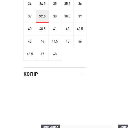
34
34.5
35
35.5
36
37
37.5
38
38.5
39
40
40.5
41
42
42.5
43
44
44.5
45
46
46.5
47
48
КОЛІР
НОВИНКА
НОВ