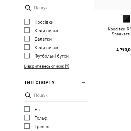
Кросівки
Кросівки R
Кеди низькі
Sneakers 
Балетки
Кеди високі
4 790,0
Футбольні бутси
Відкрити весь список (7)
ТИП СПОРТУ
Біг
Гольф
Тренінг