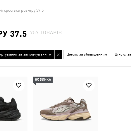
і кросівки розміру 37.5
У 37.5
757
ТОВАРІВ
ортування за замовчуванням
Ціною: за збільшенням
Ціною: з
НОВИНКА