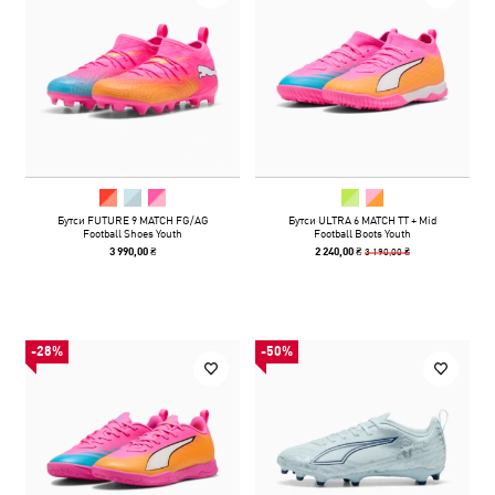
Бутси FUTURE 9 MATCH FG/AG
Бутси ULTRA 6 MATCH TT + Mid
Football Shoes Youth
Football Boots Youth
3 190,00 ₴
3 990,00 ₴
2 240,00 ₴
-28%
-50%