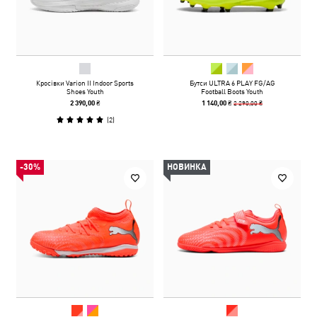
Кросівки Varion II Indoor Sports
Бутси ULTRA 6 PLAY FG/AG
Shoes Youth
Football Boots Youth
2 290,00 ₴
2 390,00 ₴
1 140,00 ₴
(
2
)
-30%
НОВИНКА