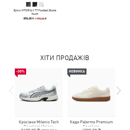
Бутси VITORIA II TT Football Boots
Youth
1 790,00 ₴
890,00 ₴
ХІТИ ПРОДАЖІВ
-30%
НОВИНКА
Кросівки Milenio Tech
Кеди Palermo Premium
Дитя
Sneakers Unisex
Sneakers
L