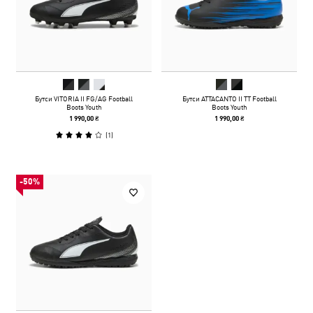
Бутси VITORIA II FG/AG Football
Бутси ATTACANTO II TT Football
Boots Youth
Boots Youth
1 990,00 ₴
1 990,00 ₴
(
1
)
-50%