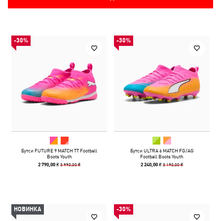
-30%
-30%
Бутси FUTURE 9 MATCH TT Football
Бутси ULTRA 6 MATCH FG/AG
Boots Youth
Football Boots Youth
3 990,00 ₴
3 190,00 ₴
2 790,00 ₴
2 240,00 ₴
НОВИНКА
-30%