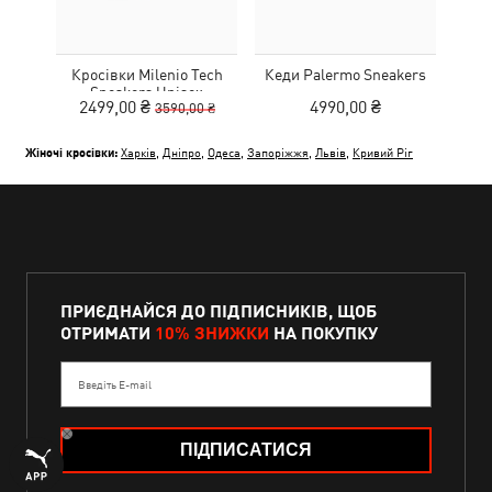
Кросівки Milenio Tech
Кеди Palermo Sneakers
Дитя
Sneakers Unisex
L
2499,00 ₴
4990,00 ₴
3590,00 ₴
Жіночі кросівки:
Харків
,
Дніпро
,
Одеса
,
Запоріжжя
,
Львів
,
Кривий Ріг
ПРИЄДНАЙСЯ ДО ПІДПИСНИКІВ, ЩОБ
ОТРИМАТИ
10% ЗНИЖКИ
НА ПОКУПКУ
Введіть E-mail
ПІДПИСАТИСЯ