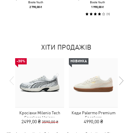
Boots Youth
Boots Youth
2 790,00 ₴
1 990,00 ₴
(
1
)
ХІТИ ПРОДАЖІВ
-30%
НОВИНКА
Кросівки Milenio Tech
Кеди Palermo Premium
Дитя
Sneakers Unisex
Sneakers
L
2499,00 ₴
4990,00 ₴
3590,00 ₴