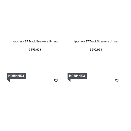
Кросівки ST Track Sneakers Unisex
Кросівки ST Track Sneakers Unisex
3 590,00 ₴
3 590,00 ₴
НОВИНКА
НОВИНКА