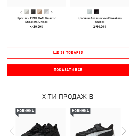
Кросівки PROFOAM Galactic
Кросівки Anzarun Vivid Sneakers
Sneakers Unisex
Unisex
4 490,00 ₴
2 990,00 ₴
ЩЕ 36 ТОВАРІВ
ПОКАЗАТИ ВСЕ
ХІТИ ПРОДАЖІВ
НОВИНКА
НОВИНКА
НОВ