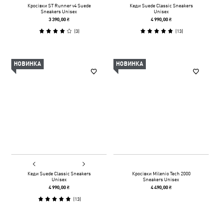
Кросівки ST Runner v4 Suede
Кеди Suede Classic Sneakers
Sneakers Unisex
Unisex
3 390,00 ₴
4 990,00 ₴
(
3
)
(
13
)
НОВИНКА
НОВИНКА
Кеди Suede Classic Sneakers
Кросівки Milenio Tech 2000
Unisex
Sneakers Unisex
4 990,00 ₴
4 490,00 ₴
(
13
)