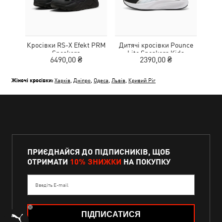
Кросівки RS-X Efekt PRM
Дитячі кросівки Pounce
Дитя
Sneakers
Lite Sneakers Kids
L
6490,00 ₴
2390,00 ₴
Жіночі кросівки:
Харків
,
Дніпро
,
Одеса
,
Львів
,
Кривий Ріг
ПРИЄДНАЙСЯ ДО ПІДПИСНИКІВ, ЩОБ
ОТРИМАТИ
10% ЗНИЖКИ
НА ПОКУПКУ
Введіть E-mail
ПІДПИСАТИСЯ