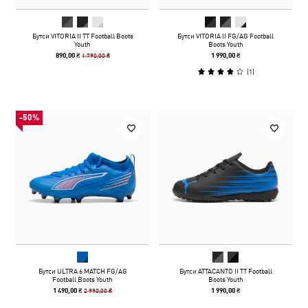
Бутси VITORIA II TT Football Boots
Бутси VITORIA II FG/AG Football
Youth
Boots Youth
1 790,00 ₴
890,00 ₴
1 990,00 ₴
(
1
)
-50%
Бутси ULTRA 6 MATCH FG/AG
Бутси ATTACANTO II TT Football
Football Boots Youth
Boots Youth
2 990,00 ₴
1 490,00 ₴
1 990,00 ₴