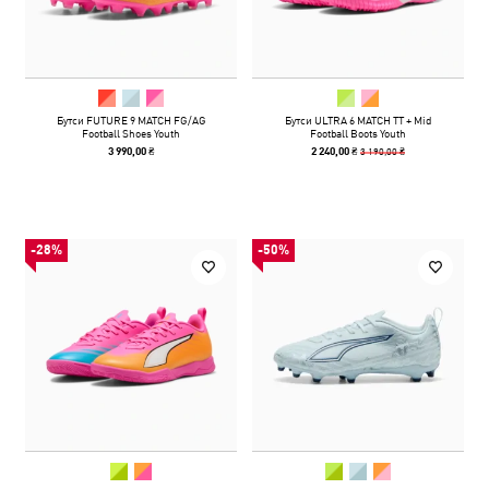
Бутси FUTURE 9 MATCH FG/AG
Бутси ULTRA 6 MATCH TT + Mid
Football Shoes Youth
Football Boots Youth
3 190,00 ₴
3 990,00 ₴
2 240,00 ₴
-28%
-50%