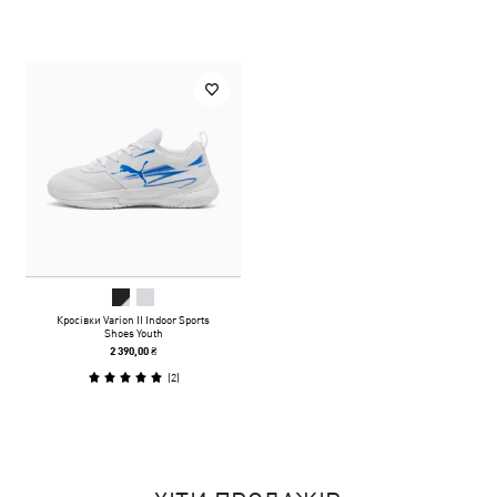
Кросівки Varion II Indoor Sports
Shoes Youth
2 390,00 ₴
(
2
)