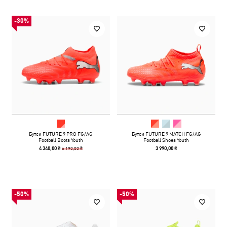
-30%
Бутси FUTURE 9 PRO FG/AG
Бутси FUTURE 9 MATCH FG/AG
Football Boots Youth
Football Shoes Youth
6 190,00 ₴
4 340,00 ₴
3 990,00 ₴
-50%
-50%