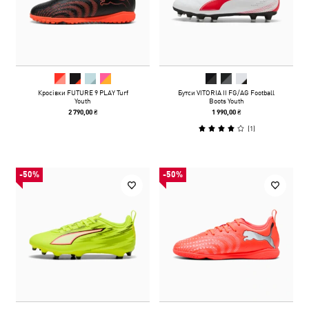
Кросівки FUTURE 9 PLAY Turf
Бутси VITORIA II FG/AG Football
Youth
Boots Youth
2 790,00 ₴
1 990,00 ₴
(
1
)
-50%
-50%