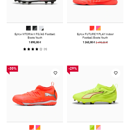
Бутси VITORIA II FG/AG Football
Бутси FUTURE 9 PLAY Indoor
Boots Youth
Football Boots Youth
2 490,00 ₴
1 890,00 ₴
1 240,00 ₴
(
1
)
-30%
-29%