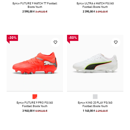
Бутси FUTURE 9 MATCH TT Football
Бутси ULTRA 6 MATCH FG/AG
Boots Youth
Football Boots Youth
3 690,00 ₴
3 390,00 ₴
2 590,00 ₴
2 390,00 ₴
-30%
-50%
Бутси FUTURE 9 PRO FG/AG
Бутси KING 20 PLAY FG/AG
Football Boots Youth
Football Boots Youth
5 590,00 ₴
2 290,00 ₴
3 940,00 ₴
1 140,00 ₴