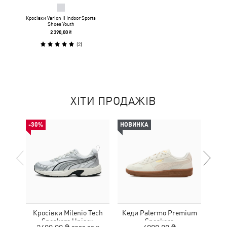
Кросівки Varion II Indoor Sports
Shoes Youth
2 390,00 ₴
(
2
)
ХІТИ ПРОДАЖІВ
-30%
НОВИНКА
Кросівки Milenio Tech
Кеди Palermo Premium
Дитя
Sneakers Unisex
Sneakers
L