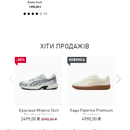
Boots Youth
1 890,00 ₴
(
1
)
ХІТИ ПРОДАЖІВ
-30%
НОВИНКА
Кросівки Milenio Tech
Кеди Palermo Premium
Дитя
Sneakers Unisex
Sneakers
L
2499,00 ₴
4990,00 ₴
3590,00 ₴