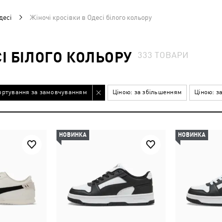
десі
Жіночі кросівки в Одесі білого кольору
СІ БІЛОГО КОЛЬОРУ
333
ТОВАРИ
ортування за замовчуванням
Ціною: за збільшенням
Ціною: з
НОВИНКА
НОВИНКА