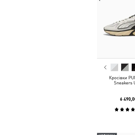
Кросівки PU
Sneakers 
6 490,0