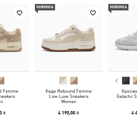
НОВИНКА
НОВИНКА
nd Femme
Кеди Rebound Femme
Кросів
neakers
Low Luxe Sneakers
Galactic 
n
Women
0 ₴
4 190,00 ₴
4 