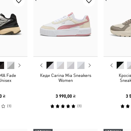
MA Fade
Кеди Carina Mia Sneakers
Кросів
Unisex
Women
Sneak
0 ₴
3 990,00 ₴
3 
(
1
)
(
1
)