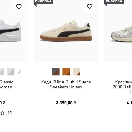
НОВИНКА
НОВИНКА
Classic
Кеди PUMA Club II Suede
Кросівки
 Women
Sneakers Unisex
2000 Refl
0 ₴
3 390,00 ₴
4 
(
10
)