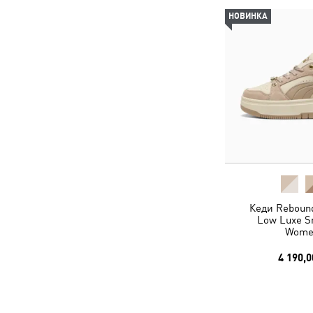
НОВИНКА
Кеди Rebou
Low Luxe S
Wome
4 190,0