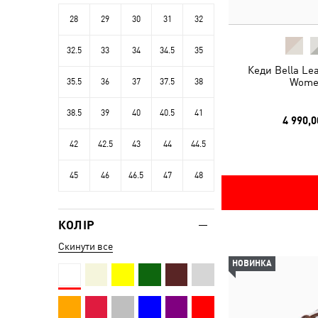
28
29
30
31
32
32.5
33
34
34.5
35
Кеди Bella Le
Wome
35.5
36
37
37.5
38
38.5
39
40
40.5
41
4 990,0
42
42.5
43
44
44.5
45
46
46.5
47
48
КОЛІР
Скинути все
НОВИНКА