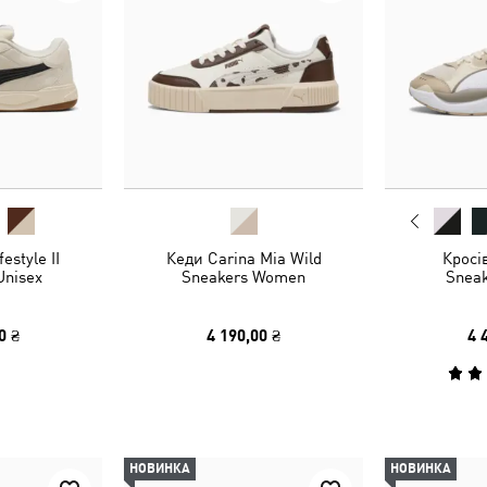
estyle II
Кеди Carina Mia Wild
Кросі
Unisex
Sneakers Women
Sneak
0 ₴
4 190,00 ₴
4 
НОВИНКА
НОВИНКА