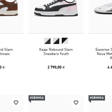
nd Slam
Кеди Rebound Slam
Балетки S
Unisex
Sneakers Youth
Nova Met
0 ₴
2 790,00 ₴
4 
НОВИНКА
НОВИНКА