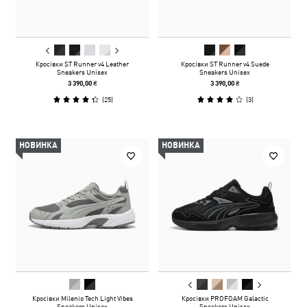
Кросівки ST Runner v4 Leather
Кросівки ST Runner v4 Suede
Sneakers Unisex
Sneakers Unisex
3 390,00 ₴
3 390,00 ₴
(
25
)
(
3
)
НОВИНКА
НОВИНКА
Кросівки Milenio Tech Light Vibes
Кросівки PROFOAM Galactic
Sneakers Unisex
Sneakers Unisex