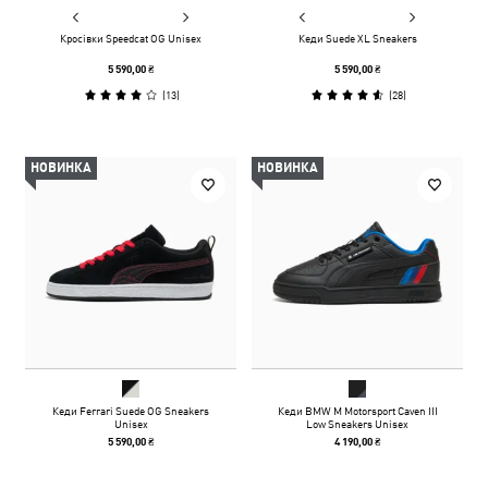
Кросівки Speedcat OG Unisex
Кеди Suede XL Sneakers
5 590,00 ₴
5 590,00 ₴
(
13
)
(
28
)
НОВИНКА
НОВИНКА
Кеди Ferrari Suede OG Sneakers
Кеди BMW M Motorsport Caven III
Unisex
Low Sneakers Unisex
5 590,00 ₴
4 190,00 ₴