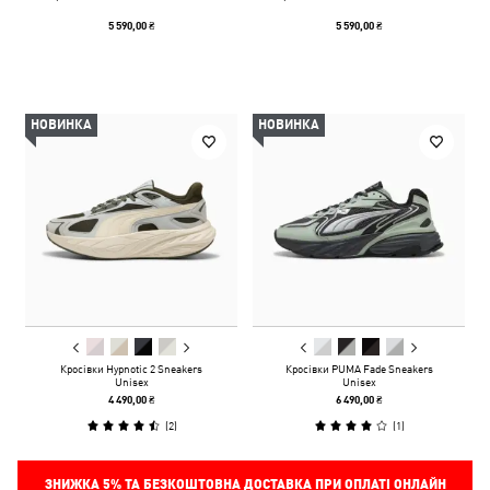
5 590,00 ₴
5 590,00 ₴
НОВИНКА
НОВИНКА
Кросівки Hypnotic 2 Sneakers
Кросівки PUMA Fade Sneakers
Unisex
Unisex
4 490,00 ₴
6 490,00 ₴
(
2
)
(
1
)
ЗНИЖКА
5%
ТА БЕЗКОШТОВНА ДОСТАВКА ПРИ ОПЛАТІ ОНЛАЙН