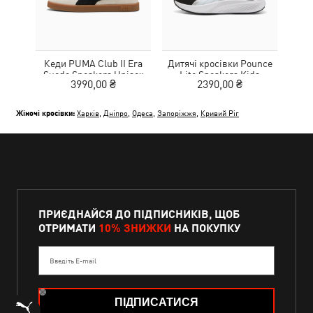
Кеди PUMA Club II Era
Дитячі кросівки Pounce
Дитя
Suede Sneakers Unisex
Lite Sneakers Kids
L
3990,00 ₴
2390,00 ₴
Жіночі кросівки:
Харків
,
Дніпро
,
Одеса
,
Запоріжжя
,
Кривий Ріг
ПРИЄДНАЙСЯ ДО ПІДПИСНИКІВ, ЩОБ
ОТРИМАТИ
10% ЗНИЖКИ
НА ПОКУПКУ
Введіть E-mail
ПІДПИСАТИСЯ