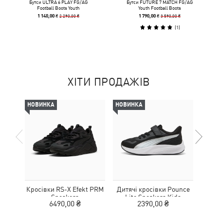
Бутси ULTRA 6 PLAY FG/AG
Бутси FUTURE 7 MATCH FG/AG
Football Boots Youth
Youth Football Boots
2 290,00 ₴
3 590,00 ₴
1 140,00 ₴
1 790,00 ₴
(
1
)
ХІТИ ПРОДАЖІВ
НОВИНКА
НОВИНКА
НОВ
Кросівки RS-X Efekt PRM
Дитячі кросівки Pounce
Дитя
Sneakers
Lite Sneakers Kids
L
6490,00 ₴
2390,00 ₴