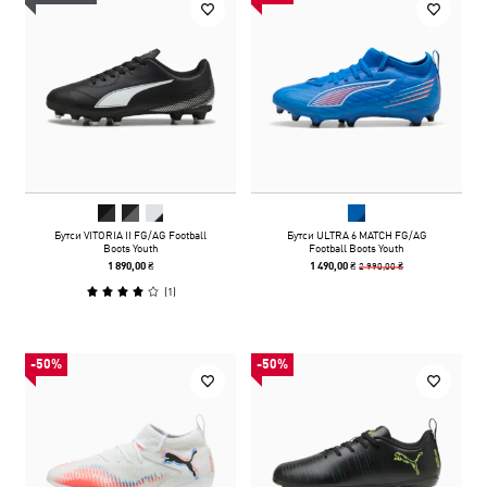
Бутси VITORIA II FG/AG Football
Бутси ULTRA 6 MATCH FG/AG
Boots Youth
Football Boots Youth
2 990,00 ₴
1 890,00 ₴
1 490,00 ₴
(
1
)
-50%
-50%