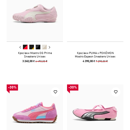
Кросівки Mostro OG Prime
Кросівки PUMA x POKÉMON
Sneakers Unisex
Mostro Espeon Sneakers Unisex
6 490,00 ₴
7 290,00 ₴
3 240,00 ₴
4 390,00 ₴
-30%
-30%