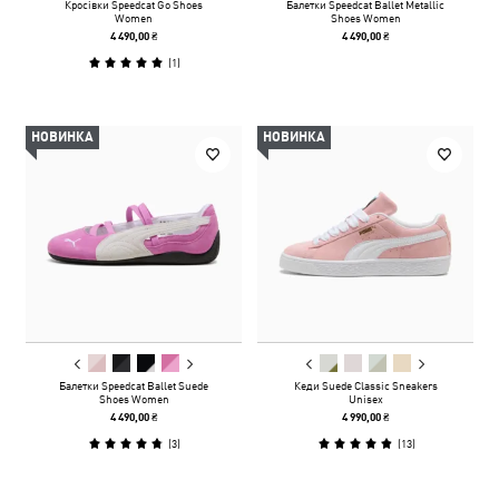
Кросівки Speedcat Go Shoes
Балетки Speedcat Ballet Metallic
Women
Shoes Women
4 490,00 ₴
4 490,00 ₴
(
1
)
НОВИНКА
НОВИНКА
Балетки Speedcat Ballet Suede
Кеди Suede Classic Sneakers
Shoes Women
Unisex
4 490,00 ₴
4 990,00 ₴
(
3
)
(
13
)