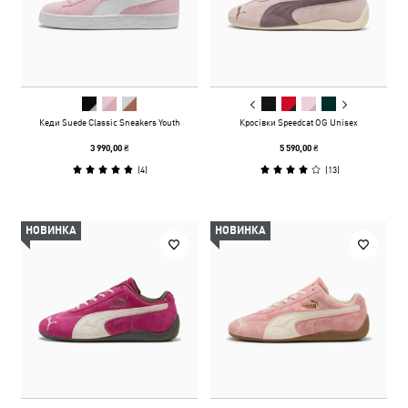
Кеди Suede Classic Sneakers Youth
Кросівки Speedcat OG Unisex
3 990,00 ₴
5 590,00 ₴
(
4
)
(
13
)
НОВИНКА
НОВИНКА