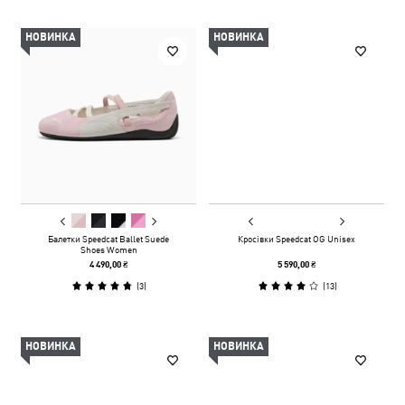
НОВИНКА
НОВИНКА
Балетки Speedcat Ballet Suede
Кросівки Speedcat OG Unisex
Shoes Women
4 490,00 ₴
5 590,00 ₴
(
3
)
(
13
)
НОВИНКА
НОВИНКА