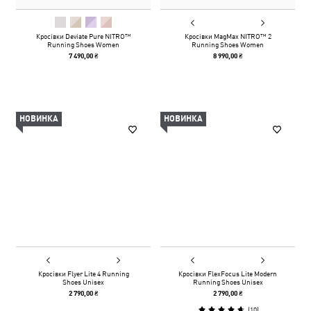
Кросівки Deviate Pure NITRO™
Кросівки MagMax NITRO™ 2
Running Shoes Women
Running Shoes Women
7 490,00 ₴
8 990,00 ₴
НОВИНКА
НОВИНКА
Кросівки Flyer Lite 4 Running
Кросівки FlexFocus Lite Modern
Shoes Unisex
Running Shoes Unisex
2 790,00 ₴
2 790,00 ₴
(
10
)