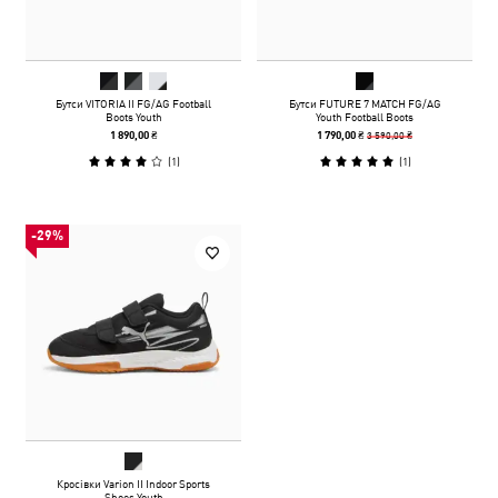
Бутси VITORIA II FG/AG Football
Бутси FUTURE 7 MATCH FG/AG
Boots Youth
Youth Football Boots
3 590,00 ₴
1 890,00 ₴
1 790,00 ₴
(
1
)
(
1
)
-29%
Кросівки Varion II Indoor Sports
Shoes Youth