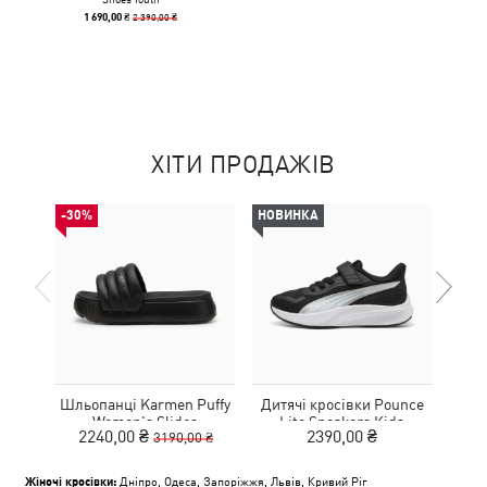
2 390,00 ₴
1 690,00 ₴
ХІТИ ПРОДАЖІВ
-30%
НОВИНКА
НОВ
Шльопанці Karmen Puffy
Дитячі кросівки Pounce
Дитя
Women's Slides
Lite Sneakers Kids
L
2240,00 ₴
2390,00 ₴
3190,00 ₴
Жіночі кросівки:
Дніпро
,
Одеса
,
Запоріжжя
,
Львів
,
Кривий Ріг