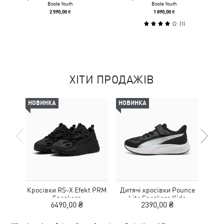
Boots Youth
Boots Youth
2 590,00 ₴
1 890,00 ₴
(
1
)
ХІТИ ПРОДАЖІВ
НОВИНКА
НОВИНКА
НОВ
Кросівки RS-X Efekt PRM
Дитячі кросівки Pounce
Дитя
Sneakers
Lite Sneakers Kids
L
6490,00 ₴
2390,00 ₴