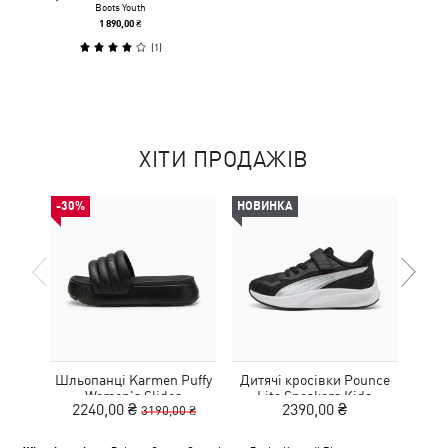
Boots Youth
1 890,00 ₴
(
1
)
ХІТИ ПРОДАЖІВ
-30%
НОВИНКА
НОВ
Шльопанці Karmen Puffy
Дитячі кросівки Pounce
Дитя
Women's Slides
Lite Sneakers Kids
L
2240,00 ₴
2390,00 ₴
3190,00 ₴