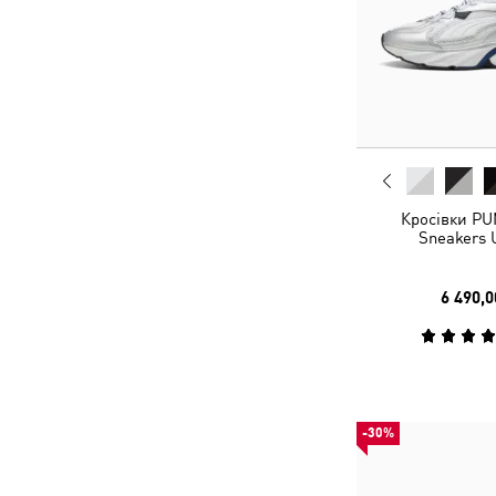
Кросівки PU
Sneakers 
6 490,0
-30%