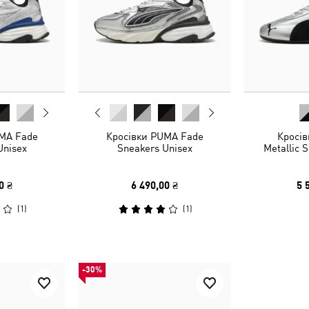
MA Fade
Кросівки PUMA Fade
Кросів
Unisex
Sneakers Unisex
Metallic 
0 ₴
6 490,00 ₴
5 
(
1
)
(
1
)
-30%