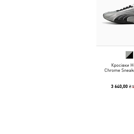
Кросівки H
Chrome Sneake
3 640,00 ₴
5