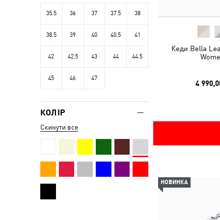
35.5
36
37
37.5
38
38.5
39
40
40.5
41
Кеди Bella Le
Wome
42
42.5
43
44
44.5
45
46
47
4 990,0
КОЛІР
Скинути все
НОВИНКА