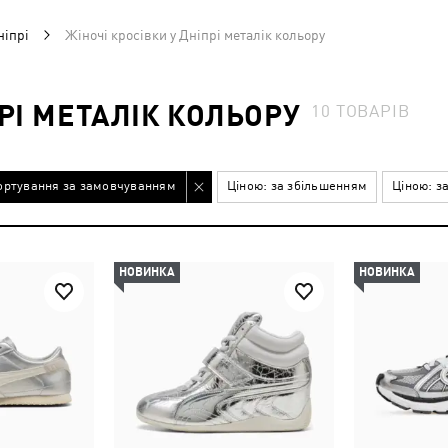
ніпрі
Жіночі кросівки у Дніпрі металік кольору
ПРІ МЕТАЛІК КОЛЬОРУ
10
ТОВАРІВ
ортування за замовчуванням
Ціною: за збільшенням
Ціною: з
НОВИНКА
НОВИНКА