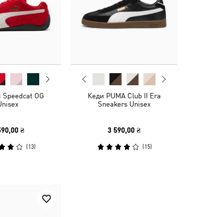
и Speedcat OG
Кеди PUMA Club II Era
Unisex
Sneakers Unisex
590,00 ₴
3 590,00 ₴
(
13
)
(
15
)