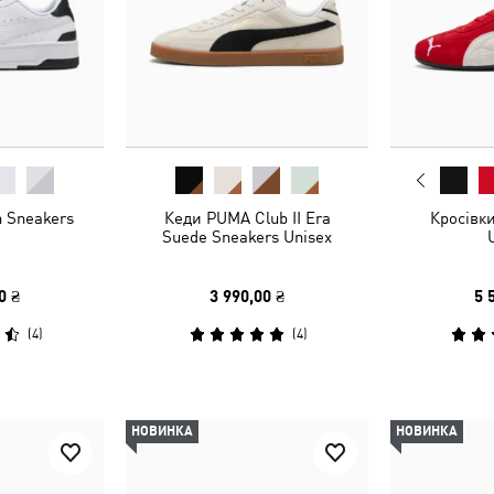
 Sneakers
Кеди PUMA Club II Era
Кросівк
Suede Sneakers Unisex
0 ₴
3 990,00 ₴
5 
(
4
)
(
4
)
НОВИНКА
НОВИНКА