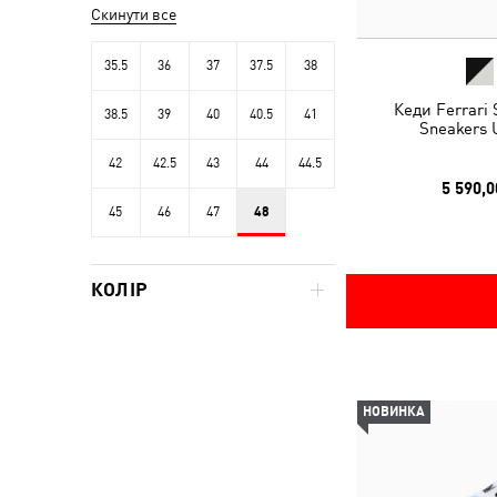
Скинути все
35.5
36
37
37.5
38
Кеди Ferrari
38.5
39
40
40.5
41
Sneakers 
42
42.5
43
44
44.5
5 590,0
45
46
47
48
КОЛІР
НОВИНКА