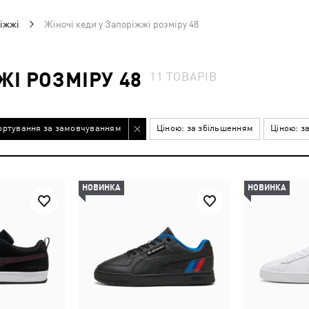
ріжжі
Жіночі кеди у Запоріжжі розміру 48
ЖІ РОЗМІРУ 48
11
ТОВАРІВ
ортування за замовчуванням
Ціною: за збільшенням
Ціною: з
НОВИНКА
НОВИНКА