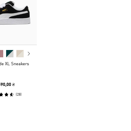
de XL Sneakers
590,00 ₴
(
28
)