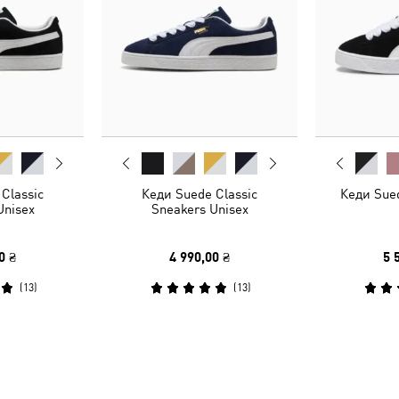
Classic
Кеди Suede Classic
Кеди Sue
Unisex
Sneakers Unisex
0 ₴
4 990,00 ₴
5 
(
13
)
(
13
)