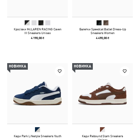
Кросівки McLAREN RACING Caven
Балетки Speedcat Ballet Dress-Up
III Sneakers Unisex
Sneakers Women
4 190,00 ₴
4 490,00 ₴
НОВИНКА
НОВИНКА
Кеди Park Lifestyle Sneakers Youth
Кеди Rebound Slam Sneakers
Unisex