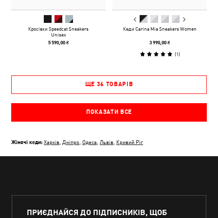
Кросівки Speedcat Sneakers
Кеди Carina Mia Sneakers Women
Unisex
5 590,00 ₴
3 990,00 ₴
(
1
)
ЩЕ 36 ТОВАРІВ
ПОКАЗАТИ ВСЕ
Жіночі кеди:
Харків
,
Дніпро
,
Одеса
,
Львів
,
Кривий Ріг
ПРИЄДНАЙСЯ ДО ПІДПИСНИКІВ, ЩОБ