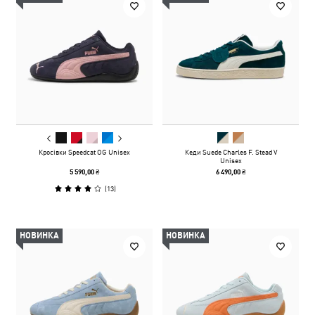
Кросівки Speedcat OG Unisex
Кеди Suede Charles F. Stead V
Unisex
5 590,00 ₴
6 490,00 ₴
(
13
)
НОВИНКА
НОВИНКА