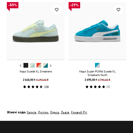
-50%
-29%
Кеди Suede XL Sneakers
Кеди Super PUMA Suede XL
Sneakers Youth
5 290,00 ₴
3 790,00 ₴
2 640,00 ₴
2 690,00 ₴
(
28
)
(
1
)
Жіночі кеди:
Харків
,
Дніпро
,
Одеса
,
Львів
,
Кривий Ріг