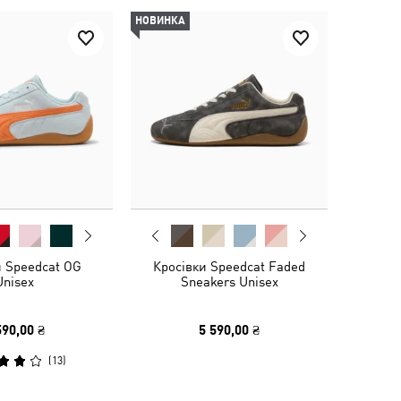
НОВИНКА
и Speedcat OG
Кросівки Speedcat Faded
Unisex
Sneakers Unisex
590,00 ₴
5 590,00 ₴
(
13
)