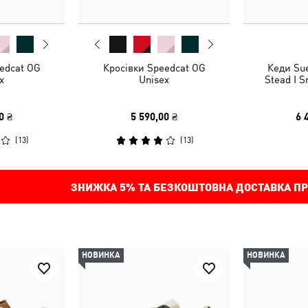
edcat OG
Кросівки Speedcat OG
Кеди Sue
x
Unisex
Stead I S
0 ₴
5 590,00 ₴
6 
(
13
)
(
13
)
ЗНИЖКА
5%
ТА БЕЗКОШТОВНА ДОСТАВКА ПР
НОВИНКА
НОВИНКА