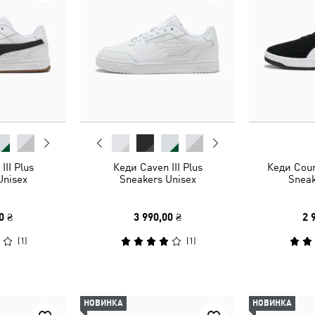
III Plus
Кеди Caven III Plus
Кеди Cour
Unisex
Sneakers Unisex
Sneak
0 ₴
3 990,00 ₴
2 
(
1
)
(
1
)
НОВИНКА
НОВИНКА