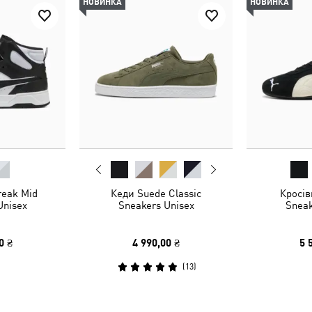
НОВИНКА
НОВИНКА
eak Mid
Кеди Suede Classic
Кросів
Unisex
Sneakers Unisex
Sneak
0 ₴
4 990,00 ₴
5 
(
13
)