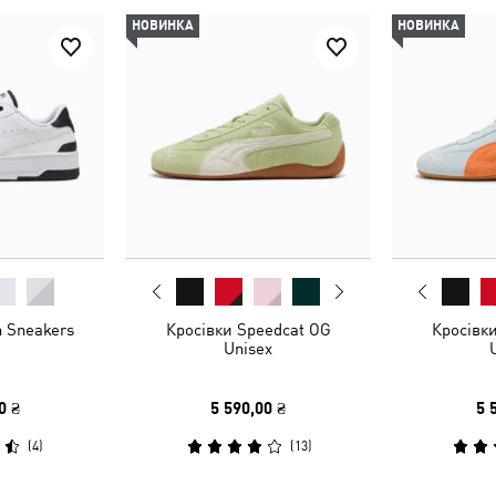
НОВИНКА
НОВИНКА
 Sneakers
Кросівки Speedcat OG
Кросівк
Unisex
0 ₴
5 590,00 ₴
5 
(
4
)
(
13
)