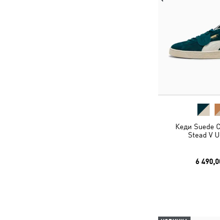
Кеди Suede C
Stead V U
6 490,0