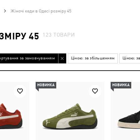
Жіночі кеди в Одесі розміру 45
ЗМІРУ 45
123
ТОВАРИ
ортування за замовчуванням
Ціною: за збільшенням
Ціною: з
НОВИНКА
НОВИНКА