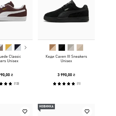
uede Classic
Кеди Caven III Sneakers
ers Unisex
Unisex
990,00 ₴
3 990,00 ₴
(
13
)
(
1
)
НОВИНКА