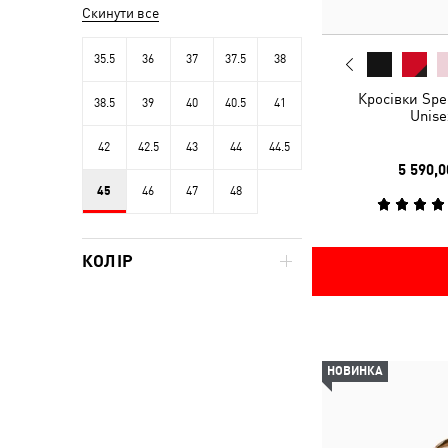
Скинути все
35.5
36
37
37.5
38
Кросівки Spe
38.5
39
40
40.5
41
Unise
42
42.5
43
44
44.5
5 590,0
45
46
47
48
КОЛІР
НОВИНКА