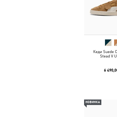
Кеди Suede C
Stead V U
6 490,0
НОВИНКА