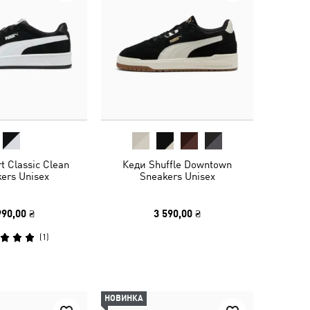
t Classic Clean
Кеди Shuffle Downtown
ers Unisex
Sneakers Unisex
990,00 ₴
3 590,00 ₴
(
1
)
НОВИНКА