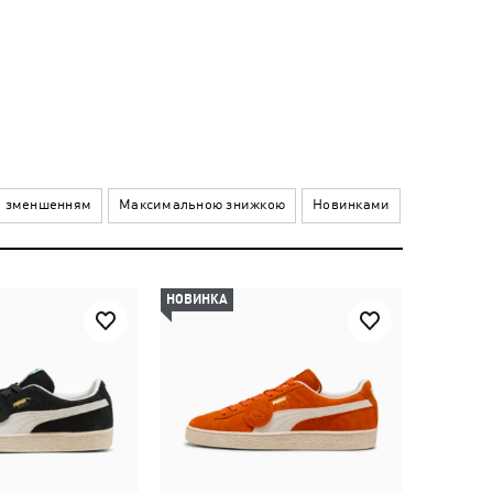
а зменшенням
Максимальною знижкою
Новинками
НОВИНКА