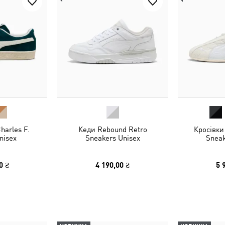
harles F.
Кеди Rebound Retro
Кросівки
nisex
Sneakers Unisex
Sneak
0 ₴
4 190,00 ₴
5 