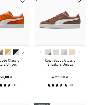
uede Classic
Кеди Suede Classic
ers Unisex
Sneakers Unisex
990,00 ₴
4 990,00 ₴
(
13
)
(
13
)