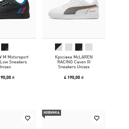
 M Motorsport
Кросівки McLAREN
I Low Sneakers
RACING Caven III
Unisex
Sneakers Unisex
190,00 ₴
4 190,00 ₴
НОВИНКА