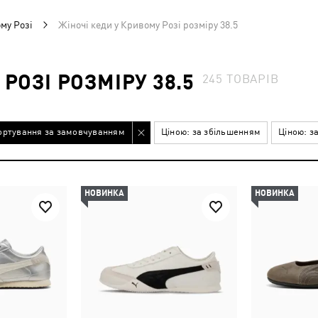
му Розі
Жіночі кеди у Кривому Розі розміру 38.5
РОЗІ РОЗМІРУ 38.5
245
ТОВАРІВ
ортування за замовчуванням
Ціною: за збільшенням
Ціною: з
НОВИНКА
НОВИНКА