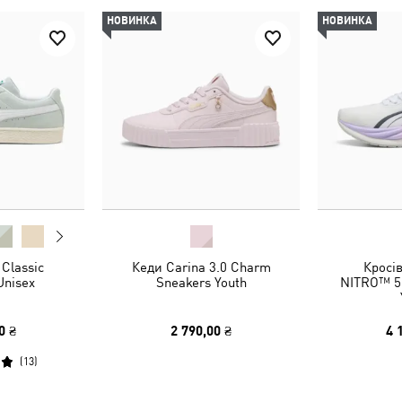
НОВИНКА
НОВИНКА
Classic
Кеди Carina 3.0 Charm
Кросів
Unisex
Sneakers Youth
NITRO™ 5
0 ₴
2 790,00 ₴
4 
(
13
)