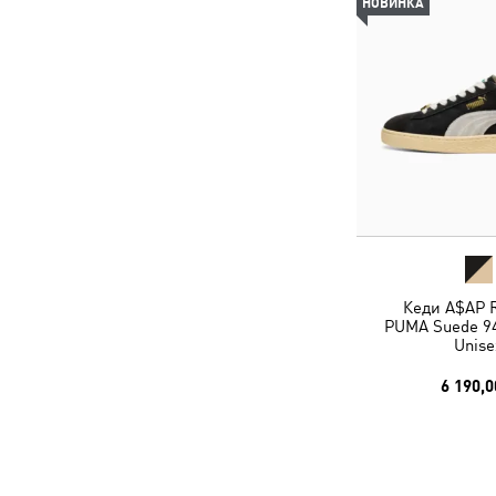
НОВИНКА
Кеди A$AP 
PUMA Suede 94
Unise
6 190,0