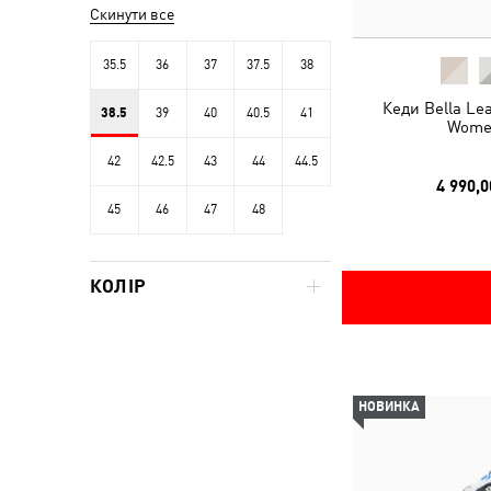
Скинути все
35.5
36
37
37.5
38
Кеди Bella Le
38.5
39
40
40.5
41
Wome
42
42.5
43
44
44.5
4 990,0
45
46
47
48
КОЛІР
НОВИНКА