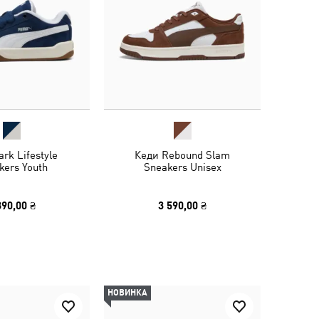
rk Lifestyle
Кеди Rebound Slam
kers Youth
Sneakers Unisex
390,00 ₴
3 590,00 ₴
НОВИНКА