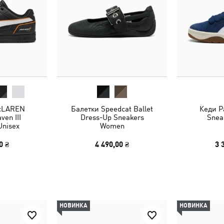
McLAREN
Балетки Speedcat Ballet
Кеди Pa
en III
Dress-Up Sneakers
Snea
Unisex
Women
0 ₴
4 490,00 ₴
3 
НОВИНКА
НОВИНКА