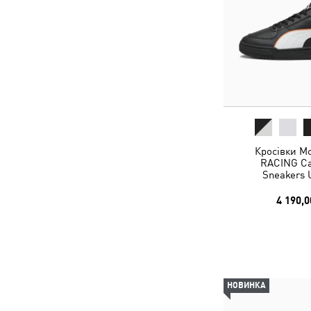
Кросівки 
RACING Cav
Sneakers 
4 190,0
НОВИНКА