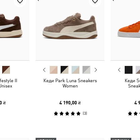
estyle II
Кеди Park Luna Sneakers
Кеди S
Unisex
Women
Sneak
0 ₴
4 190,00 ₴
4 
(
3
)