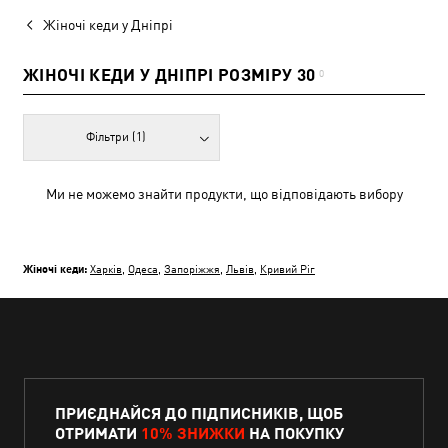
Жіночі кеди у Дніпрі
ЖІНОЧІ КЕДИ У ДНІПРІ РОЗМІРУ 30
0
Фільтри
(1)
Ми не можемо знайти продукти, що відповідають вибору
Жіночі кеди:
Харків
,
Одеса
,
Запоріжжя
,
Львів
,
Кривий Ріг
ПРИЄДНАЙСЯ ДО ПІДПИСНИКІВ, ЩОБ
ОТРИМАТИ
10% ЗНИЖКИ
НА ПОКУПКУ