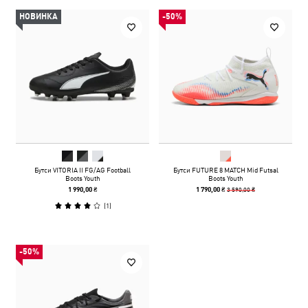
НОВИНКА
-50%
Бутси VITORIA II FG/AG Football
Бутси FUTURE 8 MATCH Mid Futsal
Boots Youth
Boots Youth
3 590,00 ₴
1 990,00 ₴
1 790,00 ₴
(
1
)
-50%