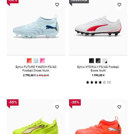
-30%
НОВИНКА
Бутси FUTURE 9 MATCH FG/AG
Бутси VITORIA II FG/AG Football
Football Shoes Youth
Boots Youth
3 990,00 ₴
2 790,00 ₴
1 990,00 ₴
(
1
)
-50%
-30%