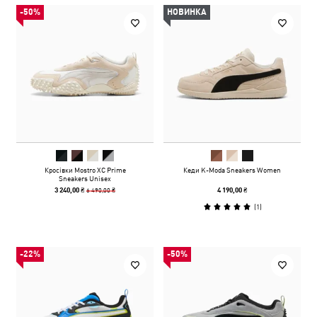
-50%
НОВИНКА
Кросівки Mostro XC Prime
Кеди K-Moda Sneakers Women
Sneakers Unisex
6 490,00 ₴
3 240,00 ₴
4 190,00 ₴
(
1
)
-22%
-50%