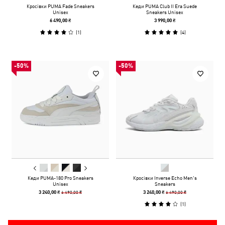
Кросівки PUMA Fade Sneakers
Кеди PUMA Club II Era Suede
Unisex
Sneakers Unisex
6 490,00 ₴
3 990,00 ₴
(
1
)
(
4
)
-50%
-50%
Кеди PUMA-180 Pro Sneakers
Кросівки Inverse Echo Men's
Unisex
Sneakers
6 490,00 ₴
6 490,00 ₴
3 240,00 ₴
3 240,00 ₴
(
1
)