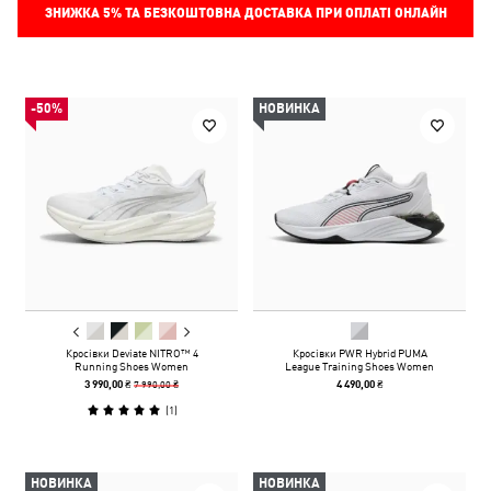
ЗНИЖКА
5%
ТА БЕЗКОШТОВНА ДОСТАВКА ПРИ ОПЛАТІ ОНЛАЙН
-50%
НОВИНКА
Кросівки Deviate NITRO™ 4
Кросівки PWR Hybrid PUMA
Running Shoes Women
League Training Shoes Women
7 990,00 ₴
3 990,00 ₴
4 490,00 ₴
(
1
)
НОВИНКА
НОВИНКА