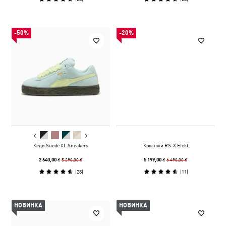
-50%
-20%
Кеди Suede XL Sneakers
Кросівки RS-X Efekt
5 290,00 ₴
6 490,00 ₴
2 640,00 ₴
5 199,00 ₴
(
28
)
(
11
)
НОВИНКА
НОВИНКА