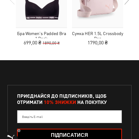
Бра Women's Padded Bra
Сумка HER 1.5L Crossbody
Кед
1 Pack
Bag
Sue
699,00 ₴
1790,00 ₴
1890,00 ₴
ПРИЄДНАЙСЯ ДО ПІДПИСНИКІВ, ЩОБ
ОТРИМАТИ
10% ЗНИЖКИ
НА ПОКУПКУ
Введіть E-mail
ПІДПИСАТИСЯ