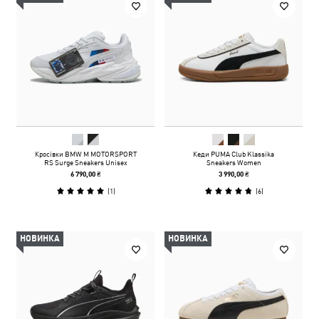
Кросівки BMW M MOTORSPORT
Кеди PUMA Club Klassika
RS Surge Sneakers Unisex
Sneakers Women
6 790,00 ₴
3 990,00 ₴
(
1
)
(
6
)
НОВИНКА
НОВИНКА