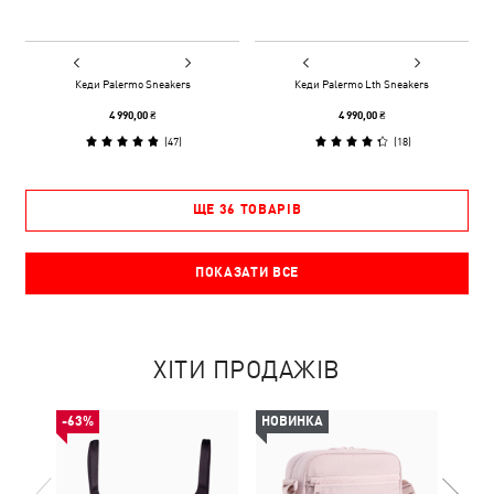
Кеди Palermo Sneakers
Кеди Palermo Lth Sneakers
4 990,00 ₴
4 990,00 ₴
(
47
)
(
18
)
ЩЕ 36 ТОВАРІВ
ПОКАЗАТИ ВСЕ
ХІТИ ПРОДАЖІВ
-63%
НОВИНКА
НОВ