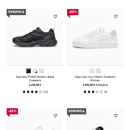
НОВИНКА
-50%
Кросівки PUMA Morphic Base
Кеди Cali Court Match Sneakers
Sneakers
Women
5 390,00 ₴
4 490,00 ₴
2 690,00 ₴
(
13
)
(
3
)
-50%
НОВИНКА