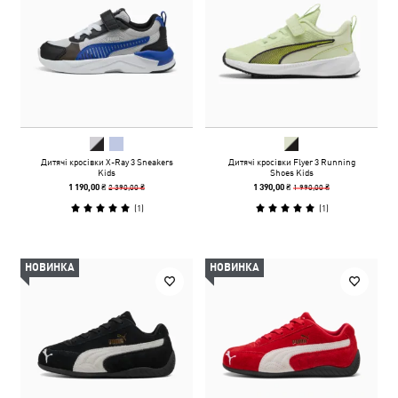
Дитячі кросівки X-Ray 3 Sneakers
Дитячі кросівки Flyer 3 Running
Kids
Shoes Kids
2 390,00 ₴
1 990,00 ₴
1 190,00 ₴
1 390,00 ₴
(
1
)
(
1
)
НОВИНКА
НОВИНКА