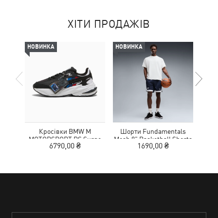
ХІТИ ПРОДАЖІВ
НОВИНКА
НОВИНКА
НОВ
Кросівки BMW M
Шорти Fundamentals
Кед
MOTORSPORT RS Surge
Mesh 8" Basketball Shorts
Sue
6790,00 ₴
1690,00 ₴
Sneakers Unisex
Men