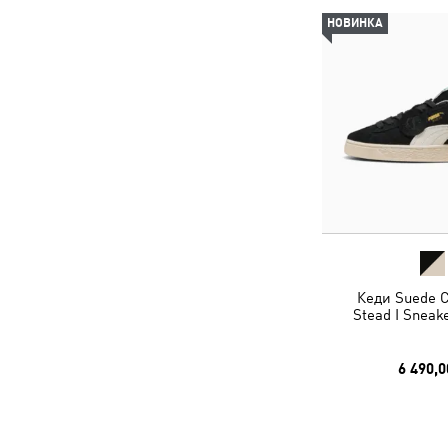
НОВИНКА
Кеди Suede C
Stead I Sneak
6 490,0