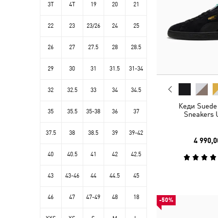
3T
4T
19
20
21
22
23
23/26
24
25
26
27
27.5
28
28.5
29
30
31
31.5
31-34
32
32.5
33
34
34.5
Кеди Suede 
35
35.5
35-38
36
37
Sneakers 
37.5
38
38.5
39
39-42
4 990,0
40
40.5
41
42
42.5
43
43-46
44
44.5
45
46
47
47-49
48
18
-50%