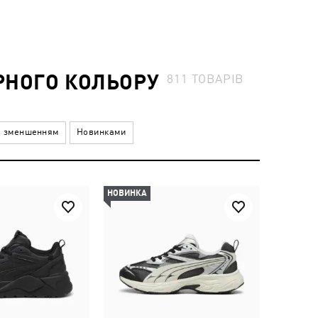
РНОГО КОЛЬОРУ
811
ТОВАРІВ
а зменшенням
Новинками
НОВИНКА