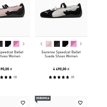
peedcat Ballet
Балетки Speedcat Ballet
Shoes Women
Suede Shoes Women
490,00 ₴
4 490,00 ₴
(
3
)
(
3
)
НОВИНКА