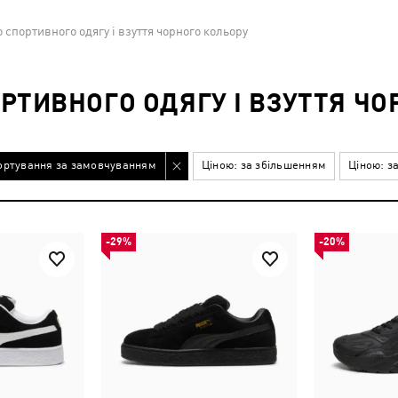
 спортивного одягу і взуття чорного кольору
РТИВНОГО ОДЯГУ І ВЗУТТЯ ЧО
ортування за замовчуванням
Ціною: за збільшенням
Ціною: з
-29%
-20%