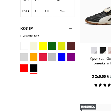
XXS
XS
S
M
L
OSFA
XL
XXL
Youth
КОЛІР
Скинути все
Кросівки Kin
Sneakers 
3 240,00 ₴
6
НОВИНКА