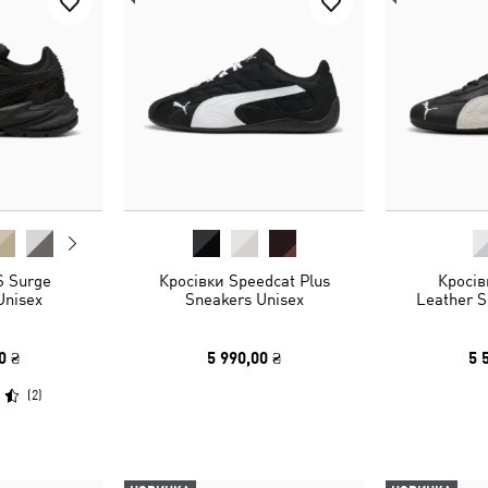
S Surge
Кросівки Speedcat Plus
Кросів
Unisex
Sneakers Unisex
Leather S
0 ₴
5 990,00 ₴
5 
(
2
)