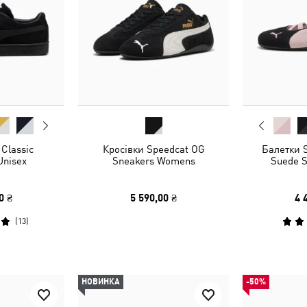
Classic
Кросівки Speedcat OG
Балетки S
Unisex
Sneakers Womens
Suede 
0 ₴
5 590,00 ₴
4 
(
13
)
НОВИНКА
-50%