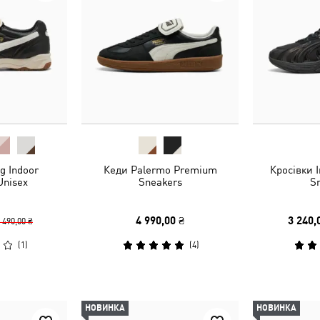
g Indoor
Кеди Palermo Premium
Кросівки 
Unisex
Sneakers
S
4 990,00 ₴
3 240,
 490,00 ₴
(
1
)
(
4
)
НОВИНКА
НОВИНКА