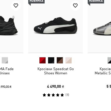
НОВИНКА
НОВИНКА
MA Fade
Кросівки Speedcat Go
Кросів
Unisex
Shoes Women
Metallic 
4 490,00 ₴
5 
 990,00 ₴
(
1
)