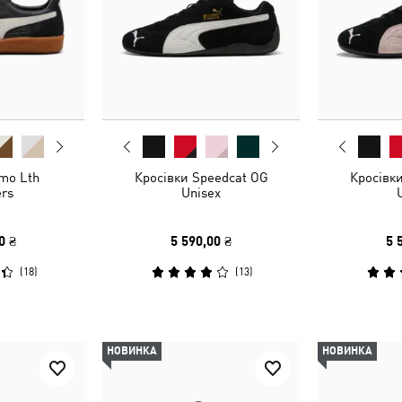
mo Lth
Кросівки Speedcat OG
Кросівк
rs
Unisex
0 ₴
5 590,00 ₴
5 
(
18
)
(
13
)
НОВИНКА
НОВИНКА