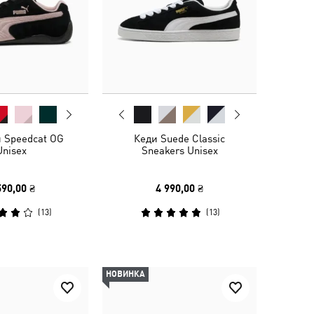
и Speedcat OG
Кеди Suede Classic
Unisex
Sneakers Unisex
590,00 ₴
4 990,00 ₴
(
13
)
(
13
)
НОВИНКА