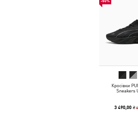
-50%
Кросівки PU
Sneakers 
3 490,00 ₴
6