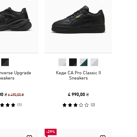
Inverse Upgrade
Кеди CA Pro Classic II
neakers
Sneakers
00 ₴
4 990,00 ₴
6 490,00 ₴
(
1
)
(
2
)
-29%