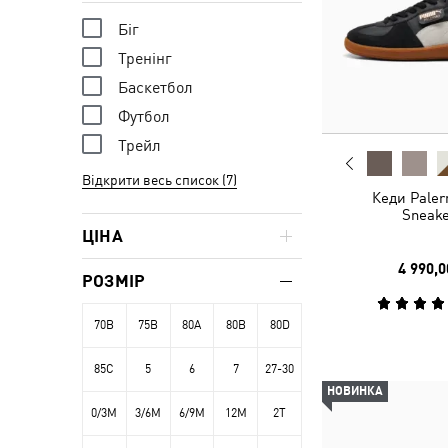
Біг
Тренінг
Баскетбол
Футбол
Трейл
Відкрити весь список (7)
Кеди Paler
Sneake
ЦІНА
4 990,0
РОЗМІР
70B
75B
80A
80B
80D
85C
5
6
7
27-30
НОВИНКА
0/3M
3/6M
6/9M
12M
2T