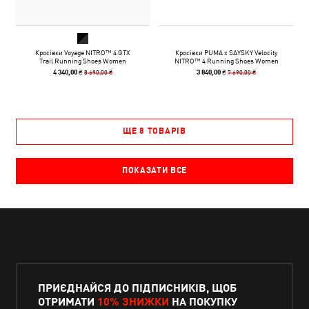
Кросівки Voyage NITRO™ 4 GTX
Кросівки PUMA x SAYSKY Velocity
Trail Running Shoes Women
NITRO™ 4 Running Shoes Women
8 690,00 ₴
7 690,00 ₴
4 340,00 ₴
3 840,00 ₴
ЩЕ 8 ТОВАРІВ
ПОКАЗАТИ ВСЕ
ПРИЄДНАЙСЯ ДО ПІДПИСНИКІВ, ЩОБ
ОТРИМАТИ
10% ЗНИЖКИ
НА ПОКУПКУ