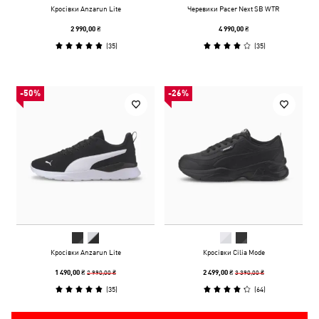
Кросівки Anzarun Lite
Черевики Pacer Next SB WTR
2 990,00 ₴
4 990,00 ₴
(
35
)
(
35
)
-50%
-26%
Кросівки Anzarun Lite
Кросівки Cilia Mode
2 990,00 ₴
3 390,00 ₴
1 490,00 ₴
2 499,00 ₴
(
35
)
(
64
)