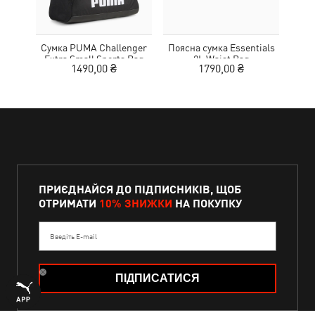
Сумка PUMA Challenger
Поясна сумка Essentials
Кеп
Extra Small Sports Bag
2L Waist Bag
1490,00 ₴
1790,00 ₴
ПРИЄДНАЙСЯ ДО ПІДПИСНИКІВ, ЩОБ
ОТРИМАТИ
10% ЗНИЖКИ
НА ПОКУПКУ
Введіть E-mail
ПІДПИСАТИСЯ