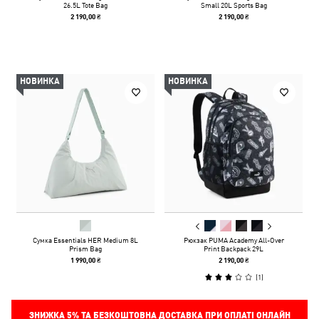
26.5L Tote Bag
Small 20L Sports Bag
2 190,00 ₴
2 190,00 ₴
НОВИНКА
НОВИНКА
Сумка Essentials HER Medium 8L
Рюкзак PUMA Academy All-Over
Prism Bag
Print Backpack 29L
1 990,00 ₴
2 190,00 ₴
(
1
)
ЗНИЖКА
5%
ТА БЕЗКОШТОВНА ДОСТАВКА ПРИ ОПЛАТІ ОНЛАЙН