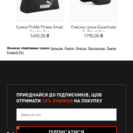
Сумка PUMA Phase Small
Поясна сумка Essentials
С
Sports Bag
2L Waist Bag
1490,00 ₴
1790,00 ₴
Женские спортивные сумки:
Харьков
,
Днепр
,
Одесса
,
Запорожье
,
Львов
,
Кривой Рог
ПРИЄДНАЙСЯ ДО ПІДПИСНИКІВ, ЩОБ
ОТРИМАТИ
10% ЗНИЖКИ
НА ПОКУПКУ
Введіть E-mail
ПІДПИСАТИСЯ