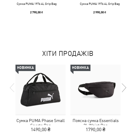
Сумка PUMA 1976 4L Grip Bag
Сумка PUMA 1976 4L Grip Bag
2 790,00 ₴
2 990,00 ₴
ХІТИ ПРОДАЖІВ
НОВИНКА
НОВИНКА
НОВ
Сумка PUMA Phase Small
Поясна сумка Essentials
С
Sports Bag
2L Waist Bag
1490,00 ₴
1790,00 ₴