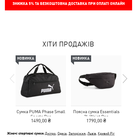
ЗНИЖКА
5%
ТА БЕЗКОШТОВНА ДОСТАВКА ПРИ ОПЛАТІ ОНЛАЙН
ХІТИ ПРОДАЖІВ
НОВИНКА
НОВИНКА
НОВ
Сумка PUMA Phase Small
Поясна сумка Essentials
С
Sports Bag
2L Waist Bag
1490,00 ₴
1790,00 ₴
Жіночі спортивні сумки:
Дніпро
,
Одеса
,
Запоріжжя
,
Львів
,
Кривий Ріг