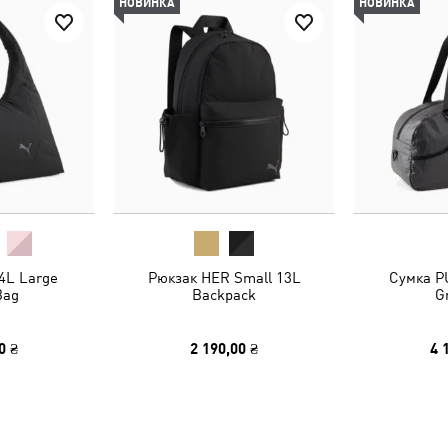
НОВИНКА
НОВИНКА
4L Large
Рюкзак HER Small 13L
Сумка P
Bag
Backpack
G
0 ₴
2 190,00 ₴
4 