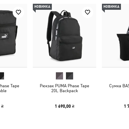
НОВИНКА
НОВИНКА
hase Tape
Рюкзак PUMA Phase Tape
Сумка BA
able
20L Backpack
 ₴
1 690,00 ₴
1 