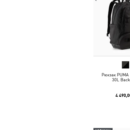
Рюкзак PUMA S
30L Back
4 490,0