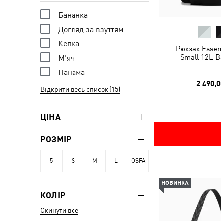
Бананка
Догляд за взуттям
Кепка
Рюкзак Essen
Small 12L B
М'яч
Панама
2 490,0
Відкрити весь список (15)
ЦІНА
РОЗМІР
5
S
M
L
OSFA
НОВИНКА
КОЛІР
Скинути все