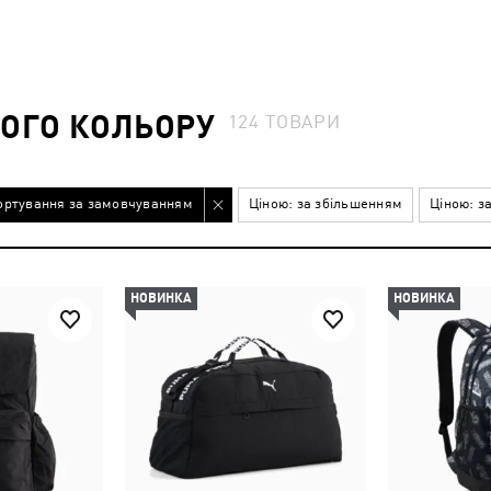
НОГО КОЛЬОРУ
124
ТОВАРИ
ортування за замовчуванням
Ціною: за збільшенням
Ціною: з
НОВИНКА
НОВИНКА