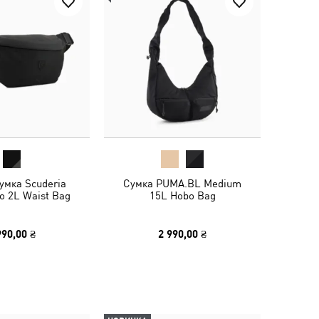
умка Scuderia
Сумка PUMA.BL Medium
ro 2L Waist Bag
15L Hobo Bag
990,00 ₴
2 990,00 ₴