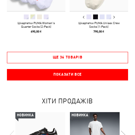
Шкарпетки PUMA Women's
Шкарпетки PUMA Unisex Crew
Quarter Socks (2-Pack)
Socks (1-Pack)
690,00 ₴
790,00 ₴
ЩЕ 36 ТОВАРІВ
ПОКАЗАТИ ВСЕ
ХІТИ ПРОДАЖІВ
НОВИНКА
НОВИНКА
НОВ