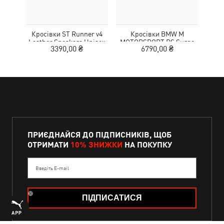
Кросівки ST Runner v4
Кросівки BMW M
Рю
Leather Sneakers Unisex
MOTORSPORT RS Surge
3390,00 ₴
6790,00 ₴
Sneakers Unisex
ПРИЄДНАЙСЯ ДО ПІДПИСНИКІВ, ЩОБ
ОТРИМАТИ
10% ЗНИЖКИ
НА ПОКУПКУ
Введіть E-mail
ПІДПИСАТИСЯ