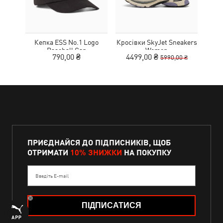
Кепка ESS No.1 Logo
Кросівки SkyJet Sneakers
Шльо
Baseball Cap
Women
790,00 ₴
4499,00 ₴
2
5990,00 ₴
ПРИЄДНАЙСЯ ДО ПІДПИСНИКІВ, ЩОБ
ОТРИМАТИ
10% ЗНИЖКИ
НА ПОКУПКУ
Введіть E-mail
ПІДПИСАТИСЯ