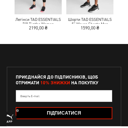
Легінси TAD ESSENTIALS
Шорти TAD ESSENTIALS
К
7/8 Tigths Women
5" Woven Shorts Men
NITR
2190,00 ₴
1590,00 ₴
1
ПРИЄДНАЙСЯ ДО ПІДПИСНИКІВ, ЩОБ
ОТРИМАТИ
10% ЗНИЖКИ
НА ПОКУПКУ
Введіть E-mail
ПІДПИСАТИСЯ