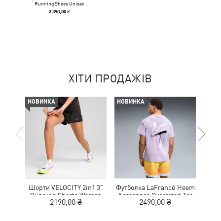
Running Shoes Unisex
3 390,00 ₴
ХІТИ ПРОДАЖІВ
НОВИНКА
НОВИНКА
-50%
Шорти VELOCITY 2in1 3"
Футболка LaFrancé Heem
К
Running Shorts Women
Aerospace Oversized Tee
NITR
2190,00 ₴
2490,00 ₴
1
Men